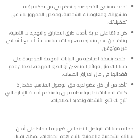
تحديد مستوى الخصوصية و تحكم في من يمكنه رؤية
منشوراتك ومعلوماتك الشخصية، وخصص الجمهور بناءً على
تفضيلاتك.
كن دائمًا على دراية بأحدث طرق الاختراق والتهديدات الأمنية،
وتأكد من عدم مشاركة معلومات حساسة علنًا أو مع أشخاص
غير موثوقين.
احتفظ بنسخة احتياطية من البيانات المهمة الموجودة على
حساباتك مثل قوائم المتابعين أو الصور المهمة، لضمان عدم
فقدانها في حال اختراق الحساب.
تأكد من أن كل عضو لديه حق الوصول المناسب فقط إذا
كانت الحسابات تدار بواسطة فريق واستخدم أدوات الإدارة التي
تتيح لك تتبع الأنشطة وتحديد الصلاحيات.
حماية حسابات التواصل الاجتماعي ضرورية للحفاظ على أمان
بياناتك الشخصية والمهنية؛ باتباع هذه الخطوات، يمكنك تقليل