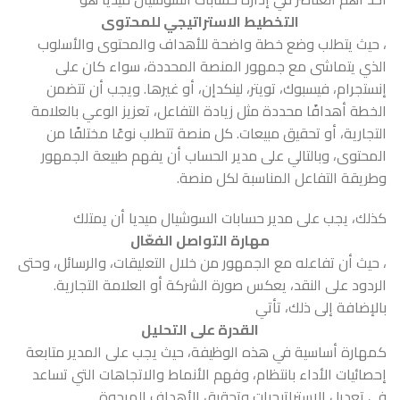
التخطيط الاستراتيجي للمحتوى
، حيث يتطلب وضع خطة واضحة للأهداف والمحتوى والأسلوب
الذي يتماشى مع جمهور المنصة المحددة، سواء كان على
إنستجرام، فيسبوك، تويتر، لينكدإن، أو غيرها. ويجب أن تتضمن
الخطة أهدافًا محددة مثل زيادة التفاعل، تعزيز الوعي بالعلامة
التجارية، أو تحقيق مبيعات. كل منصة تتطلب نوعًا مختلفًا من
المحتوى، وبالتالي على مدير الحساب أن يفهم طبيعة الجمهور
وطريقة التفاعل المناسبة لكل منصة.
كذلك، يجب على مدير حسابات السوشيال ميديا أن يمتلك
مهارة التواصل الفعّال
، حيث أن تفاعله مع الجمهور من خلال التعليقات، والرسائل، وحتى
الردود على النقد، يعكس صورة الشركة أو العلامة التجارية.
بالإضافة إلى ذلك، تأتي
القدرة على التحليل
كمهارة أساسية في هذه الوظيفة، حيث يجب على المدير متابعة
إحصائيات الأداء بانتظام، وفهم الأنماط والاتجاهات التي تساعد
في تعديل الاستراتيجيات وتحقيق الأهداف المرجوة.