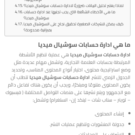
لماذا يعتبر تحليل البيانات ضروريًا لادارة حسابات سوشيال ميديا؟
ما هي الأخطاء الشائعة التي يجب تجنبها عند ادارة حسابات
سوشيال ميديا؟
كيف يمكن للشركات الصغيرة تحقيق نجاح على السوشيال ميديا
بميزانية محدودة؟
ما هي ادارة حسابات سوشيال ميديا
ادارة حسابات سوشيال ميديا
هي عملية تنظيم الأنشطة
المرتبطة بحسابات العلامة التجارية، وتشمل مهام عديدة مثل
وضع استراتيجية محتوى، اختيار أنواع المحتوى المناسب، وتحديد
الجدول الزمني للنشر.
ادارة حسابات سوشيال ميديا
تتطلب أن
يكون المحتوى متنوعًا ومبتكرًا، ويجب أن يكون هناك تفاعل دائم
مع الجمهور؛ ويتم نشرها على منصات التواصل المختلفة ( فيسبوك
– تويتر – سناب شات – لينكد إن- انستغرام) وتشمل:
إنشاء المحتوى.
جدولة المنشورات وتنظيم عمليات النشر.
الإشراف على المحادثات.